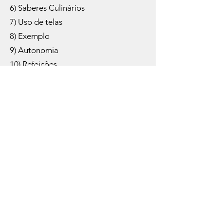
6) Saberes Culinários
7) Uso de telas
8) Exemplo
9) Autonomia
10) Refeições
11) Quantidade
12) Emoções
NÃO ESPERE MAIS! COMECE
HOJE!
ADQUIRA AQUI
O que as pessoas estão dizendo
sobre: