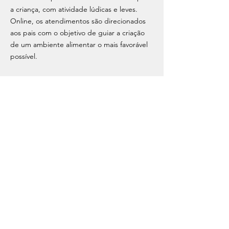
a criança, com atividade lúdicas e leves.
Online, os atendimentos são direcionados
aos pais com o objetivo de guiar a criação
de um ambiente alimentar o mais favorável
possível.
Me conte um pouco mais sobre como a
alimentação tem sido desafiadora por ai, e
eu te explico como meu trabalho pode te
auxiliar!
Clique aqui